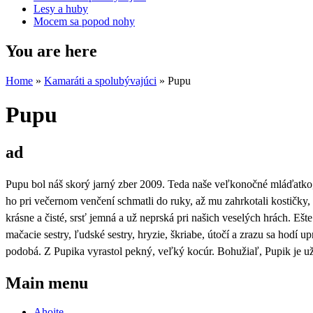
Lesy a huby
Mocem sa popod nohy
You are here
Home
»
Kamaráti a spolubývajúci
» Pupu
Pupu
ad
Pupu bol náš skorý jarný zber 2009. Teda naše veľkonočné mláďatko,
ho pri večernom venčení schmatli do ruky, až mu zahrkotali kostičky, 
krásne a čisté, srsť jemná a už neprská pri našich veselých hrách. Ešte 
mačacie sestry, ľudské sestry, hryzie, škriabe, útočí a zrazu sa hodí 
podobá. Z Pupika vyrastol pekný, veľký kocúr. Bohužiaľ, Pupik je u
Main menu
Ahojte