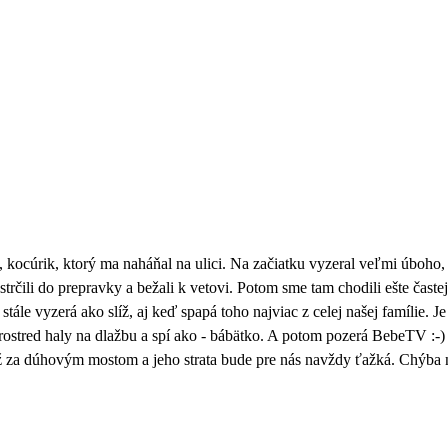
 kocúrik, ktorý ma naháňal na ulici. Na začiatku vyzeral veľmi úboho
strčili do prepravky a bežali k vetovi. Potom sme tam chodili ešte čast
stále vyzerá ako slíž, aj keď spapá toho najviac z celej našej famílie. J
uprostred haly na dlažbu a spí ako - bábätko. A potom pozerá BebeTV :-)
ž za dúhovým mostom a jeho strata bude pre nás navždy ťažká. Chýba 