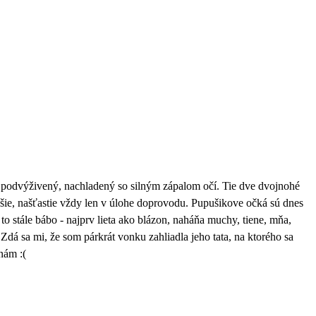
, podvýživený, nachladený so silným zápalom očí. Tie dve dvojnohé
ejšie, našťastie vždy len v úlohe doprovodu. Pupušikove očká sú dnes
e to stále bábo - najprv lieta ako blázon, naháňa muchy, tiene, mňa,
 Zdá sa mi, že som párkrát vonku zahliadla jeho tata, na ktorého sa
nám :(