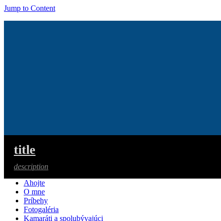
Jump to Content
title
description
Ahojte
O mne
Príbehy
Fotogaléria
Kamaráti a spolubývajúci